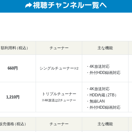
月額利用
料
（税込
）
チューナー
主な機能
・4K放送対応
660円
シングルチューナー
※2
・外付HDD録画対応
・4K放送対応
トリプルチューナー
・HDD内
蔵
（2TB）
1,210円
※4K放送は2チューナー
・無線LAN
・外付HDD録画対応
販売価
格
（税込
）
チューナー
主な機能