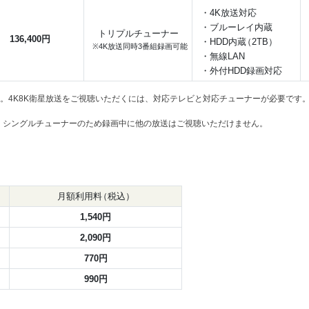
・4K放送対応
・ブルーレイ内蔵
トリプルチューナー
136,400円
・HDD内
蔵
（2TB）
※4K放送同時3番組録画可能
・無線LAN
・外付HDD録画対応
む。4K8K衛星放送をご視聴いただくには、対応テレビと対応チューナーが必要です
す。シングルチューナーのため録画中に他の放送はご視聴いただけません。
月額利用
料
（税込）
1,540円
2,090円
770円
990円