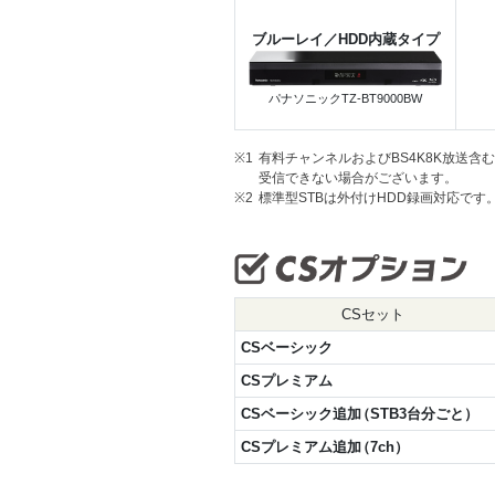
ブルーレイ／HDD内蔵タイプ
パナソニックTZ-BT9000BW
※1
有料チャンネルおよびBS4K8K放送含
受信できない場合がございます。
※2
標準型STBは外付けHDD録画対応で
CSセット
CSベーシック
CSプレミアム
CSベーシック追
加
（STB3台分ごと）
CSプレミアム追
加
（7ch）