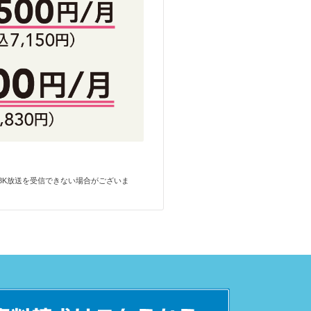
。
。
K8K放送を受信できない場合がございま