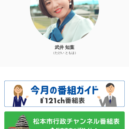
武井 知葉
（たけい ともは）