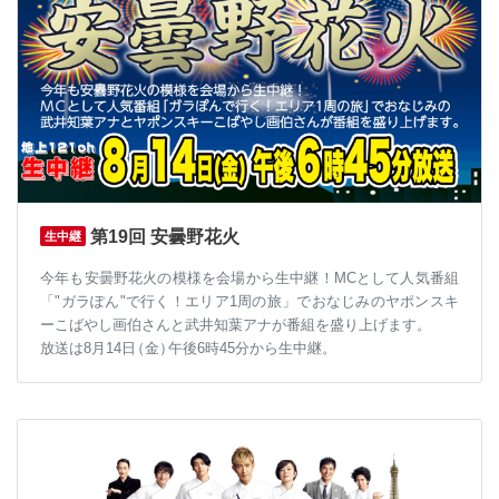
第19回 安曇野花火
生中継
今年も安曇野花火の模様を会場から生中継！MCとして人気番組
「"ガラぽん"で行く！エリア1周の旅」でおなじみのヤポンスキ
ーこばやし画伯さんと武井知葉アナが番組を盛り上げます。
放送は8月14
日
（金
）
午後6時45分から生中継。