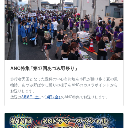
ANC特
集
「第47回あづみ野祭り」
歩行者天国となった豊科の中心市街地を市民が踊り歩く夏の風
物詩。あづみ野ばやし踊りの様子をANCのカメラポイントから
お送りします。
放送は
8月8
日
（土
）
〜
14
日
（金
）
のANC特集でお送りします。