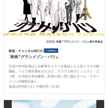
映画・チャンネルNECO
CS305ch
「
映
画
『グランメゾン・パリ
』
」
主演の木村拓哉はじめ豪華キャストが集結した人気ドラマの劇
場版。パリで新店舗を立ち上げ、アジア人初のミシュラン「三
つ星」を目指す尾花夏樹。世界の高い壁に挑むチーム・グラン
メゾンの奮闘を描く。
放送は8月8
日
（土）午後9:00～11:15
。