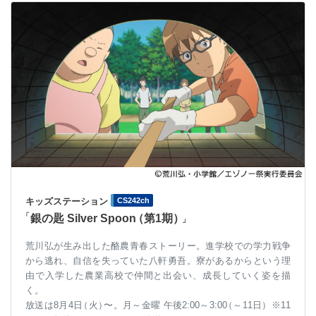
キッズステーション
CS242ch
「
銀の匙 Silver Spoo
n
（第1期
）
」
荒川弘が生み出した酪農青春ストーリー。進学校での学力戦争
から逃れ、自信を失っていた八軒勇吾。寮があるからという理
由で入学した農業高校で仲間と出会い、成長していく姿を描
く。
放送は8月4
日
（火
）
〜。月～金曜 午後2:00～3:0
0
（～11日）※11