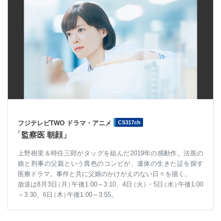
フジテレビTWO ドラマ・アニメ
CS317ch
「
監察医 朝顔」
上野樹里＆時任三郎がタッグを組んだ2019年の感動作。法医の
娘と刑事の父親という異色のコンビが、遺体の生きた証を探す
医療ドラマ。事件と共に父娘のかけがえのない日々を描く。
放送は8月3
日
（月
）
午後1:00～3:10、4
日
（火
）
・5
日
（水
）
午後1:00
～3:30、6
日
（木
）
午後1:00～3:55。