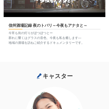
信州酒場記録 夜のトバリ～今夜もアナタと～
今宵も街の灯りがぽつぽつとー
群れに響くはグラスの音色、今夜も私を癒します―
地域の酒場を訪ねご紹介するドキュメンタリーです。
キャスター