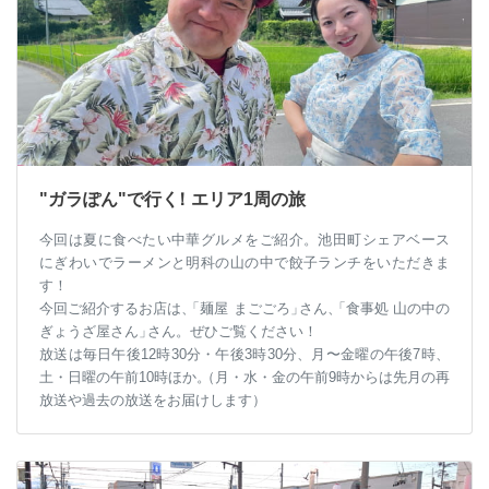
"ガラぽん"で行
く
！エリア1周の旅
今回は夏に食べたい中華グルメをご紹介。池田町シェアベース
にぎわいでラーメンと明科の山の中で餃子ランチをいただきま
す！
今回ご紹介するお店は
、
「麺屋 まごごろ
」
さん
、
「食事処 山の中の
ぎょうざ屋さん
」
さん。ぜひご覧ください！
放送は毎日午後12時30分・午後3時30分、月〜金曜の午後7時、
土・日曜の午前10時ほか
。
（月・水・金の午前9時からは先月の再
放送や過去の放送をお届けします）