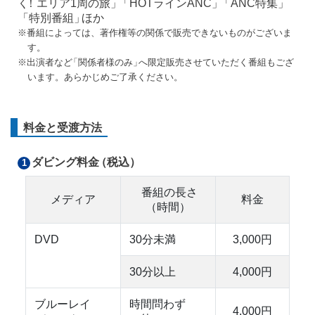
く
！エリア1周の旅
」
「HOTラインANC
」
「ANC特集
」
「特別番組
」
ほか
※番組によっては、著作権等の関係で販売できないものがございま
す。
※出演者な
ど
「関係者様のみ
」
へ限定販売させていただく番組もござ
います。あらかじめご了承ください。
料金と受渡方法
ダビング料
金
（税込）
1
番組の長
さ
メディア
料金
（時間）
DVD
30分未満
3,000円
30分以上
4,000円
ブルーレイ
時間問わず
4,000円