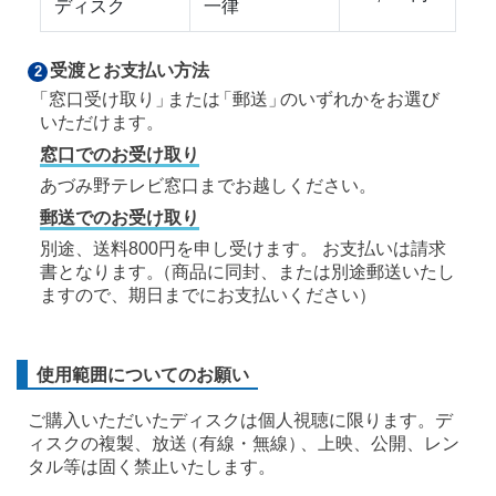
ディスク
一律
受渡とお支払い方法
2
「
窓口受け取り
」
また
は
「郵送
」
のいずれかをお選び
いただけます。
窓口でのお受け取り
あづみ野テレビ窓口までお越しください。
郵送でのお受け取り
別途、送料800円を申し受けます。 お支払いは請求
書となります
。
（商品に同封、または別途郵送いたし
ますので、期日までにお支払いください）
使用範囲についてのお願い
ご購入いただいたディスクは個人視聴に限ります。
デ
ィスクの複製、放
送
（有線・無線
）
、上映、公開、レン
タル等は固く禁止いたします。