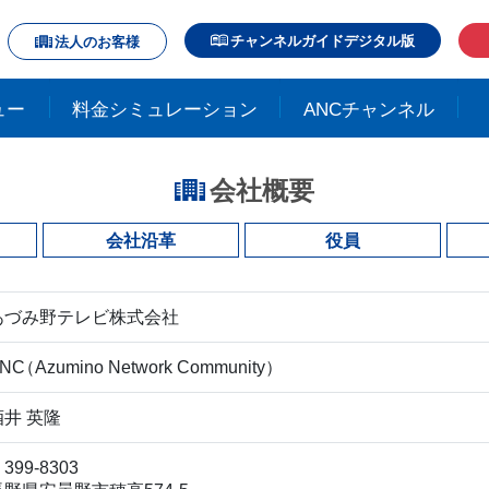
チャンネルガイドデジタル版
法人のお客様
ュー
料金シミュレーション
ANCチャンネル
会社概要
会社沿革
役員
あづみ野テレビ株式会社
N
C
（Azumino Network Community）
酒井 英隆
399-8303