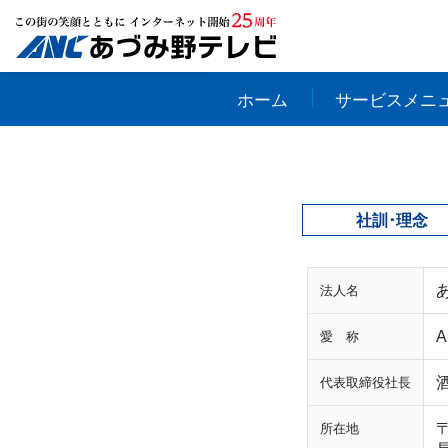
ホーム
サービスメニ
社訓･理念
法人名
A
愛 称
代表取締役社長
〒
所在地