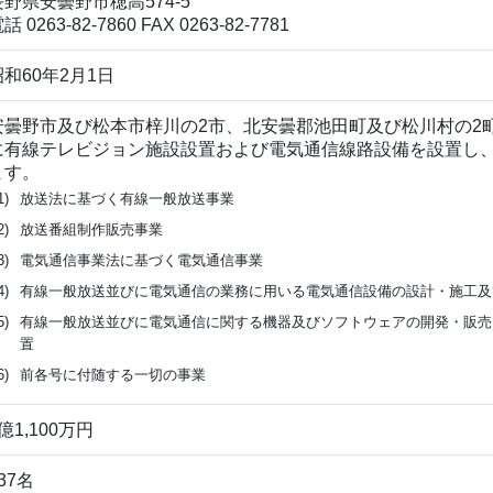
長野県安曇野市穂高574-5
話 0263-82-7860
FAX 0263-82-7781
昭和60年2月1日
安曇野市及び松本市梓川の2市、北安曇郡池田町及び松川村の2
に有線テレビジョン施設設置および電気通信線路設備を設置し
ます。
1)
放送法に基づく有線一般放送事業
2)
放送番組制作販売事業
3)
電気通信事業法に基づく電気通信事業
4)
有線一般放送並びに電気通信の業務に用いる電気通信設備の設計・施工及
5)
有線一般放送並びに電気通信に関する機器及びソフトウェアの開発・販売
置
6)
前各号に付随する一切の事業
億1,100万円
37名